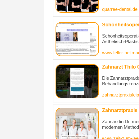
quarree-dental.de
Schönheitsopera
Schönheitsoperati
Ästhetisch-Plastis
www.feller-heitma
Zahnarzt Thilo
Die Zahnarztpraxi
Behandlungskonzep
zahnarztpraxislei
Zahnarztpraxis
Zahnärztin Dr. me
modernen Methoden
www.zeit-zum-lae