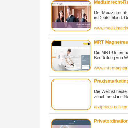
Medizinrecht-R
Der Medizinrecht-R
in Deutschland. D
www.medizinrecht
MRT Magnetre
Die MRT-Untersuch
Beurteilung von We
www.mrt-magnetr
Praxismarketing
Die Welt ist heute
zunehmend ins Net
arztpraxis-online
Privatordinatio