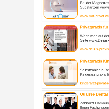
Bei der Magnetre
Substanzen verwen
www.mrt-privat.wi
Privatpraxis fü
Wenn man auf der
Seite www.Delius-P
www.delius-praxis
Privatpraxis Ki
Selbstzahler in R
Kinderarztpraxis f
kinderarzt-privat
Quarree Dental
Zahnarzt Hamburg:
Ihnen Fachwissen,