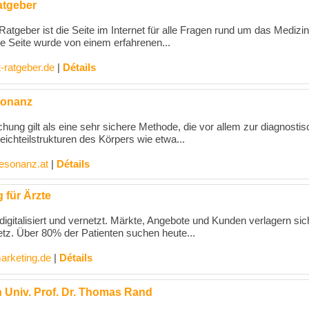
atgeber
atgeber ist die Seite im Internet für alle Fragen rund um das Medizi
ie Seite wurde von einem erfahrenen...
-ratgeber.de
|
Détails
sonanz
ung gilt als eine sehr sichere Methode, die vor allem zur diagnosti
ichteilstrukturen des Körpers wie etwa...
esonanz.at
|
Détails
 für Ärzte
 digitalisiert und vernetzt. Märkte, Angebote und Kunden verlagern sic
z. Über 80% der Patienten suchen heute...
marketing.de
|
Détails
n Univ. Prof. Dr. Thomas Rand