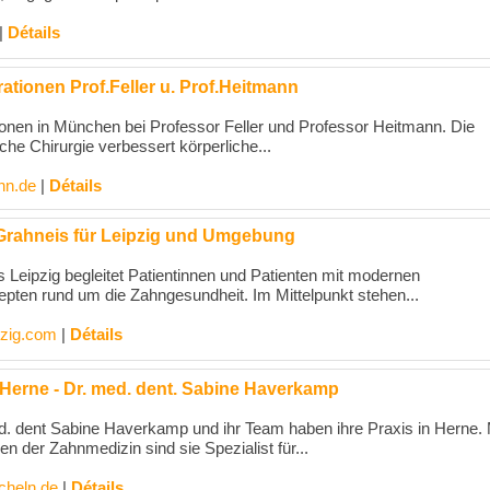
|
Détails
tionen Prof.Feller u. Prof.Heitmann
onen in München bei Professor Feller und Professor Heitmann. Die
che Chirurgie verbessert körperliche...
nn.de
|
Détails
 Grahneis für Leipzig und Umgebung
s Leipzig begleitet Patientinnen und Patienten mit modernen
ten rund um die Zahngesundheit. Im Mittelpunkt stehen...
pzig.com
|
Détails
 Herne - Dr. med. dent. Sabine Haverkamp
d. dent Sabine Haverkamp und ihr Team haben ihre Praxis in Herne. 
 der Zahnmedizin sind sie Spezialist für...
cheln.de
|
Détails