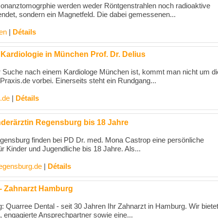
sonanztomogrphie werden weder Röntgenstrahlen noch radioaktive
det, sondern ein Magnetfeld. Die dabei gemessenen...
en
|
Détails
r Kardiologie in München Prof. Dr. Delius
 Suche nach einem Kardiologe München ist, kommt man nicht um di
raxis.de vorbei. Einerseits steht ein Rundgang...
.de
|
Détails
nderärztin Regensburg bis 18 Jahre
egensburg finden bei PD Dr. med. Mona Castrop eine persönliche
ür Kinder und Jugendliche bis 18 Jahre. Als...
-regensburg.de
|
Détails
 - Zahnarzt Hamburg
 Quarree Dental - seit 30 Jahren Ihr Zahnarzt in Hamburg. Wir biete
 engagierte Ansprechpartner sowie eine...