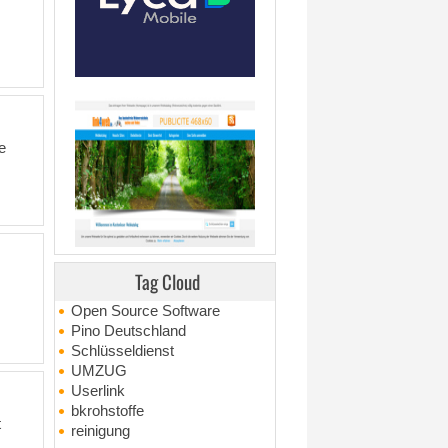
e
Tag Cloud
Open Source Software
Pino Deutschland
Schlüsseldienst
UMZUG
Userlink
bkrohstoffe
t
reinigung