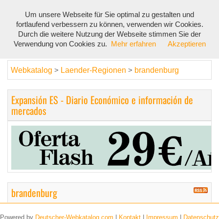
Um unsere Webseite für Sie optimal zu gestalten und
Toggl
fortlaufend verbessern zu können, verwenden wir Cookies.
navig
Durch die weitere Nutzung der Webseite stimmen Sie der
Verwendung von Cookies zu.
Mehr erfahren
Akzeptieren
Webkatalog
Laender-Regionen
brandenburg
>
>
Expansión ES - Diario Económico e información de
mercados
brandenburg
Powered by
Deutscher-Webkatalog.com
|
Kontakt
|
Impressum
|
Datenschutz