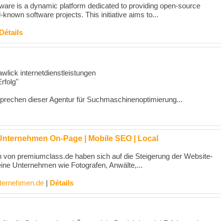
are is a dynamic platform dedicated to providing open-source
l-known software projects. This initiative aims to...
Détails
lick internetdienstleistungen
Erfolg"
sprechen dieser Agentur für Suchmaschinenoptimierung...
 Unternehmen On-Page | Mobile SEO | Local
von premiumclass.de haben sich auf die Steigerung der Website-
leine Unternehmen wie Fotografen, Anwälte,...
nternehmen.de
|
Détails