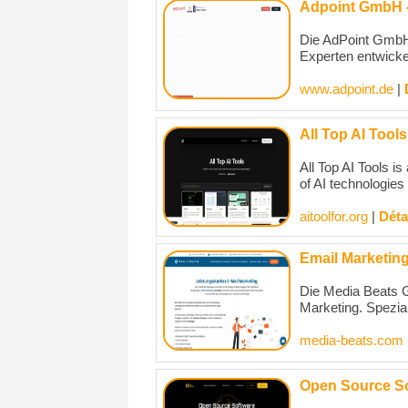
Adpoint GmbH -
Die AdPoint GmbH i
Experten entwickel
www.adpoint.de
|
All Top AI Tools
All Top AI Tools is
of AI technologies 
aitoolfor.org
|
Déta
Email Marketin
Die Media Beats G
Marketing. Spezial
media-beats.com
Open Source S