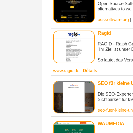
Open Source Softw
alternatives to wel
osssoftware.org
|
Ragid
RAGID - Ralph Gaw
"Ihr Ziel ist unser 
So lautet das Ver
www.ragid.de
|
Détails
SEO für kleine
Die SEO-Experten 
Sichtbarkeit für k
seo-fuer-kleine-u
WAUMEDIA