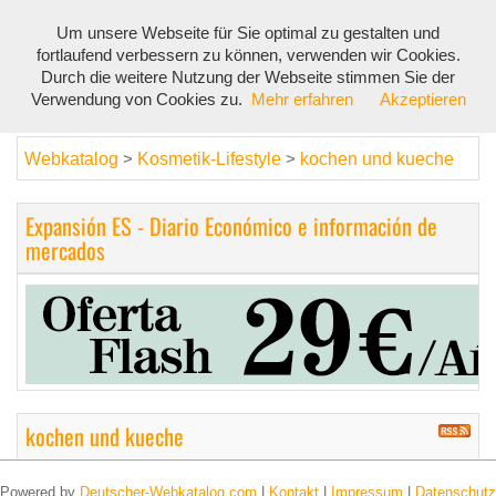
Um unsere Webseite für Sie optimal zu gestalten und
Toggl
fortlaufend verbessern zu können, verwenden wir Cookies.
navig
Durch die weitere Nutzung der Webseite stimmen Sie der
Verwendung von Cookies zu.
Mehr erfahren
Akzeptieren
Webkatalog
Kosmetik-Lifestyle
kochen und kueche
>
>
Expansión ES - Diario Económico e información de
mercados
kochen und kueche
Powered by
Deutscher-Webkatalog.com
|
Kontakt
|
Impressum
|
Datenschutz