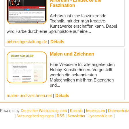
Airbrush - Entdecke die
Faszination
Airbrush ist eine faszinierende
Technik, mit der man kreative
Kunstwerke erschaffen kann. Dabei
wird Farbe durch eine Sprühpistole auf eine...
airbrushgestaltung.de
|
Détails
Malen und Zeichnen
Eine Webseite für alle angehenden
Hobby Künstler/innen. Vorgestellt
werden die bekanntesten
Maltechniken mit Ihren Eigenarten
und...
malen-und-zeichnen.net
|
Détails
Powered by
Deutscher-Webkatalog.com
|
Kontakt
|
Impressum
|
Datenschutz
|
Nutzungsbedingungen
|
RSS
|
Newsletter
|
Lycamobile.us
|