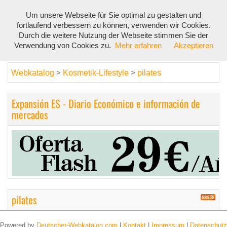
Um unsere Webseite für Sie optimal zu gestalten und
Toggl
fortlaufend verbessern zu können, verwenden wir Cookies.
navig
Durch die weitere Nutzung der Webseite stimmen Sie der
Verwendung von Cookies zu.
Mehr erfahren
Akzeptieren
Webkatalog
Kosmetik-Lifestyle
pilates
>
>
Expansión ES - Diario Económico e información de
mercados
pilates
Powered by
Deutscher-Webkatalog.com
|
Kontakt
|
Impressum
|
Datenschutz