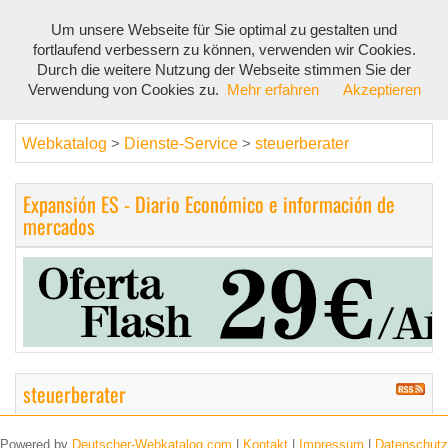
Um unsere Webseite für Sie optimal zu gestalten und
Toggl
fortlaufend verbessern zu können, verwenden wir Cookies.
navig
Durch die weitere Nutzung der Webseite stimmen Sie der
Verwendung von Cookies zu.
Mehr erfahren
Akzeptieren
Webkatalog
Dienste-Service
steuerberater
>
>
Expansión ES - Diario Económico e información de
mercados
steuerberater
Powered by
Deutscher-Webkatalog.com
|
Kontakt
|
Impressum
|
Datenschutz