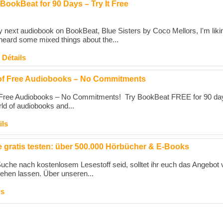
BookBeat for 90 Days – Try It Free
my next audiobook on BookBeat, Blue Sisters by Coco Mellors, I'm likin
 heard some mixed things about the...
|
Détails
of Free Audiobooks – No Commitments
 Free Audiobooks – No Commitments! Try BookBeat FREE for 90 da
rld of audiobooks and...
ils
 gratis testen: über 500.000 Hörbücher & E-Books
Suche nach kostenlosem Lesestoff seid, solltet ihr euch das Angebot 
gehen lassen. Über unseren...
ls