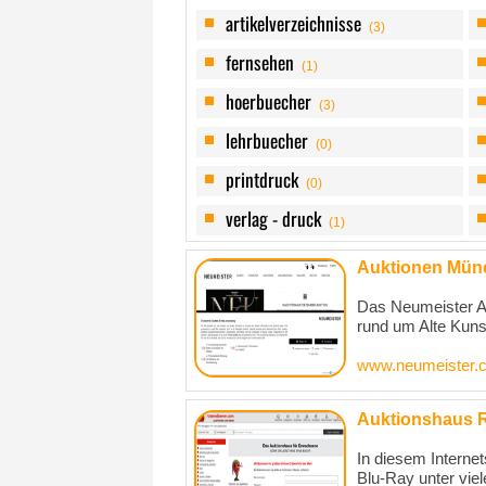
artikelverzeichnisse
(3)
fernsehen
(1)
hoerbuecher
(3)
lehrbuecher
(0)
printdruck
(0)
verlag - druck
(1)
Auktionen Münc
Das Neumeister Au
rund um Alte Kunst
www.neumeister.
Auktionshaus R
In diesem Interne
Blu-Ray unter vie