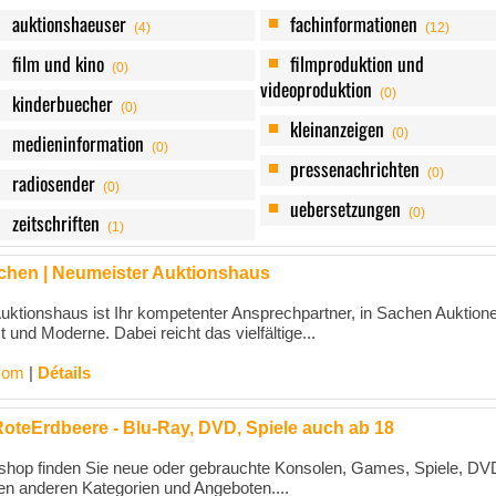
auktionshaeuser
fachinformationen
(4)
(12)
film und kino
filmproduktion und
(0)
videoproduktion
(0)
kinderbuecher
(0)
kleinanzeigen
(0)
medieninformation
(0)
pressenachrichten
(0)
radiosender
(0)
uebersetzungen
(0)
zeitschriften
(1)
hen | Neumeister Auktionshaus
ktionshaus ist Ihr kompetenter Ansprechpartner, in Sachen Auktion
 und Moderne. Dabei reicht das vielfältige...
com
|
Détails
oteErdbeere - Blu-Ray, DVD, Spiele auch ab 18
tshop finden Sie neue oder gebrauchte Konsolen, Games, Spiele, DV
len anderen Kategorien und Angeboten....