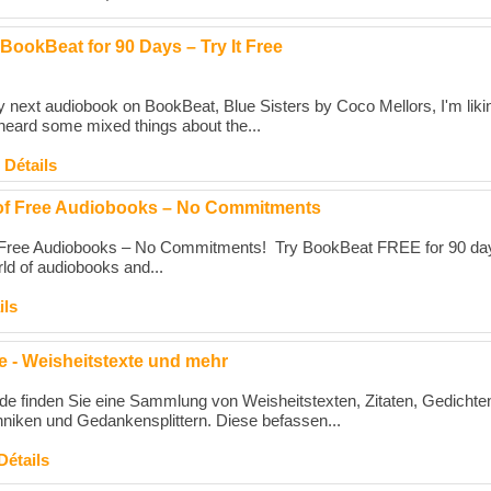
BookBeat for 90 Days – Try It Free
my next audiobook on BookBeat, Blue Sisters by Coco Mellors, I'm likin
 heard some mixed things about the...
|
Détails
of Free Audiobooks – No Commitments
 Free Audiobooks – No Commitments! Try BookBeat FREE for 90 da
rld of audiobooks and...
ils
 - Weisheitstexte und mehr
e finden Sie eine Sammlung von Weisheitstexten, Zitaten, Gedichte
iken und Gedankensplittern. Diese befassen...
Détails