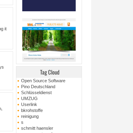
g it
ys
Tag Cloud
Open Source Software
Pino Deutschland
Schlüsseldienst
UMZUG
Userlink
n,
bkrohstoffe
reinigung
s
schmitt haensler