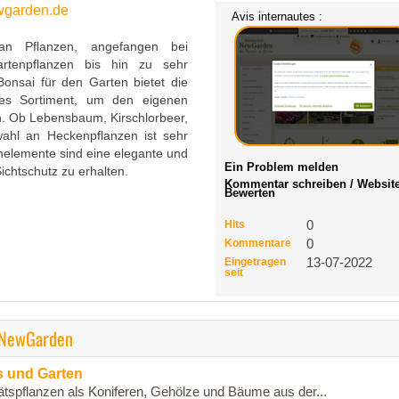
wgarden.de
Avis internautes :
an Pflanzen, angefangen bei
artenpflanzen bis hin zu sehr
Bonsai für den Garten bietet die
ges Sortiment, um den eigenen
n. Ob Lebensbaum, Kirschlorbeer,
ahl an Heckenpflanzen ist sehr
nelemente sind eine elegante und
Ein Problem melden
Sichtschutz zu erhalten.
Kommentar schreiben / Websit
Bewerten
Hits
0
Kommentare
0
Eingetragen
13-07-2022
seit
 NewGarden
s und Garten
ätspflanzen als Koniferen, Gehölze und Bäume aus der...