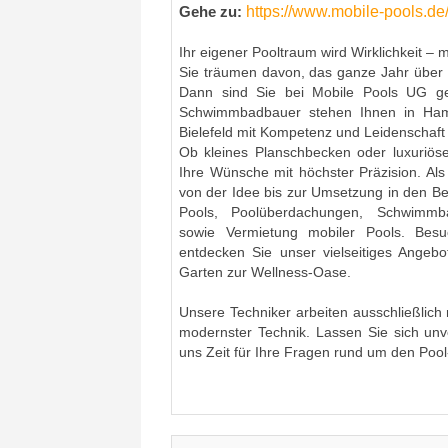
https://www.mobile-pools.de
Gehe zu:
Ihr eigener Pooltraum wird Wirklichkeit – 
Sie träumen davon, das ganze Jahr über
Dann sind Sie bei Mobile Pools UG ge
Schwimmbadbauer stehen Ihnen in Ham
Bielefeld mit Kompetenz und Leidenschaft 
Ob kleines Planschbecken oder luxuriös
Ihre Wünsche mit höchster Präzision. Als 
von der Idee bis zur Umsetzung in den B
Pools, Poolüberdachungen, Schwimmba
sowie Vermietung mobiler Pools. Bes
entdecken Sie unser vielseitiges Angebo
Garten zur Wellness-Oase.
Unsere Techniker arbeiten ausschließlich
modernster Technik. Lassen Sie sich unv
uns Zeit für Ihre Fragen rund um den Po