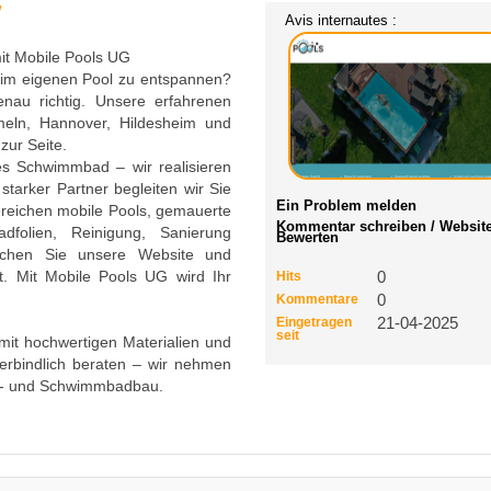
/
Avis internautes :
mit Mobile Pools UG
 im eigenen Pool zu entspannen?
nau richtig. Unsere erfahrenen
eln, Hannover, Hildesheim und
zur Seite.
es Schwimmbad – wir realisieren
starker Partner begleiten wir Sie
Ein Problem melden
ereichen mobile Pools, gemauerte
Kommentar schreiben / Websit
dfolien, Reinigung, Sanierung
Bewerten
uchen Sie unsere Website und
t. Mit Mobile Pools UG wird Ihr
Hits
0
Kommentare
0
Eingetragen
21-04-2025
seit
 mit hochwertigen Materialien und
erbindlich beraten – wir nehmen
ol- und Schwimmbadbau.