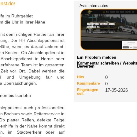
nst.de/
Avis internautes :
fe im Ruhrgebiet
m die Uhr in Ihrer Nähe
it dem richtigen Partner an Ihrer
chung. Der HH-Abschleppdienst ist
r Nähe, wenn es darauf ankommt:
den Kosten. Ob Abschleppdienst in
Ein Problem melden
 Abschleppdienst in Herne oder
Kommentar schreiben / Websit
 erfahrene Team ist im gesamten
Bewerten
 Zeit vor Ort. Dabei werden die
und und Umgebung fair und
Hits
0
kte Überraschungen.
Kommentare
0
Eingetragen
17-05-2026
seit
nen bis Iserlohn
eppdienst auch professionellen
in Bochum sowie Reifenservice in
b platter Reifen, defekte Felge
enhilfe in der Nähe kommt direkt
n, im Stadtverkehr oder auf