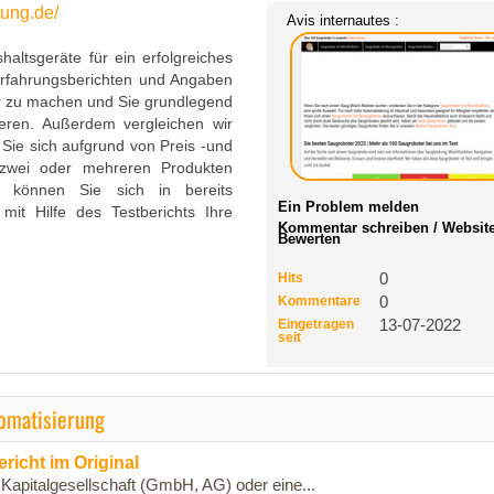
rung.de/
Avis internautes :
altsgeräte für ein erfolgreiches
rfahrungsberichten und Angaben
er zu machen und Sie grundlegend
eren. Außerdem vergleichen wir
 Sie sich aufgrund von Preis -und
n zwei oder mehreren Produkten
r können Sie sich in bereits
Ein Problem melden
mit Hilfe des Testberichts Ihre
Kommentar schreiben / Websit
Bewerten
Hits
0
Kommentare
0
Eingetragen
13-07-2022
seit
omatisierung
icht im Original
 Kapitalgesellschaft (GmbH, AG) oder eine...