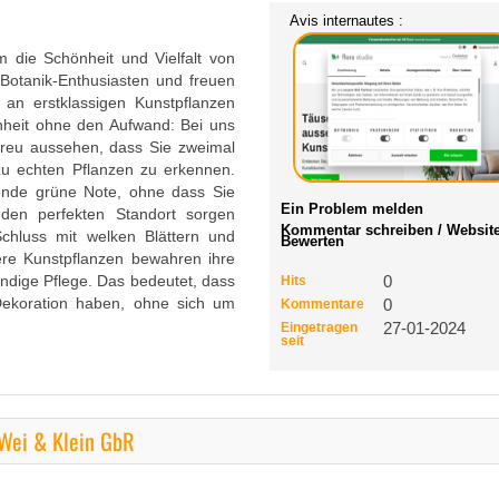
Avis internautes :
 die Schönheit und Vielfalt von
e Botanik-Enthusiasten und freuen
an erstklassigen Kunstpflanzen
nheit ohne den Aufwand: Bei uns
etreu aussehen, dass Sie zweimal
u echten Pflanzen zu erkennen.
ende grüne Note, ohne dass Sie
Ein Problem melden
en perfekten Standort sorgen
Kommentar schreiben / Websit
Schluss mit welken Blättern und
Bewerten
re Kunstpflanzen bewahren ihre
ndige Pflege. Das bedeutet, dass
Hits
0
 Dekoration haben, ohne sich um
Kommentare
0
Eingetragen
27-01-2024
seit
 Wei & Klein GbR