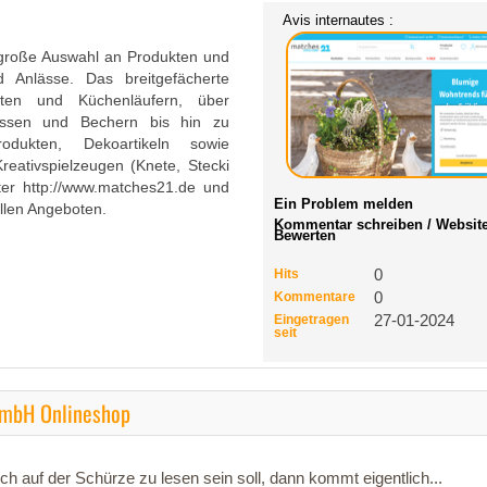
Avis internautes :
 große Auswahl an Produkten und
d Anlässe. Das breitgefächerte
tten und Küchenläufern, über
assen und Bechern bis hin zu
odukten, Dekoartikeln sowie
eativspielzeugen (Knete, Stecki
er http://www.matches21.de und
Ein Problem melden
llen Angeboten.
Kommentar schreiben / Websit
Bewerten
Hits
0
Kommentare
0
Eingetragen
27-01-2024
seit
GmbH Onlineshop
auf der Schürze zu lesen sein soll, dann kommt eigentlich...